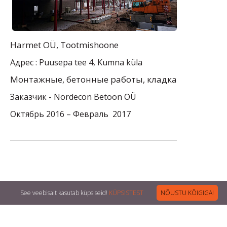
Harmet OÜ, Tootmishoone
Адрес : Puusepa tee 4, Kumna küla
Mонтажные, бетонные работы, кладка
Заказчик -
Nordecon Betoon OÜ
Октябрь 2016 – Февраль 2017
See veebisait kasutab küpsiseid!
KÜPSISTEST
NÕUSTU KÕIGIGA!
Omni Ehitus OÜ. Тел. +372 537 35498, +372 520 8546. E-mail: info@omni.ee